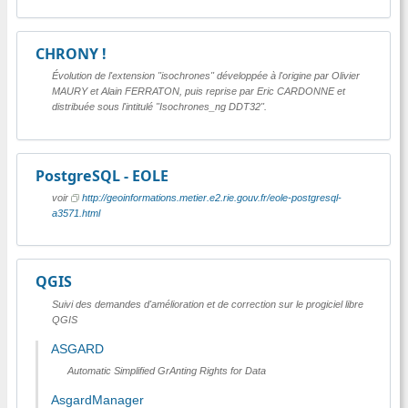
CHRONY !
Évolution de l'extension "isochrones" développée à l'origine par Olivier
MAURY et Alain FERRATON, puis reprise par Eric CARDONNE et
distribuée sous l'intitulé "Isochrones_ng DDT32".
PostgreSQL - EOLE
voir
http://geoinformations.metier.e2.rie.gouv.fr/eole-postgresql-
a3571.html
QGIS
Suivi des demandes d'amélioration et de correction sur le progiciel libre
QGIS
ASGARD
Automatic Simplified GrAnting Rights for Data
AsgardManager