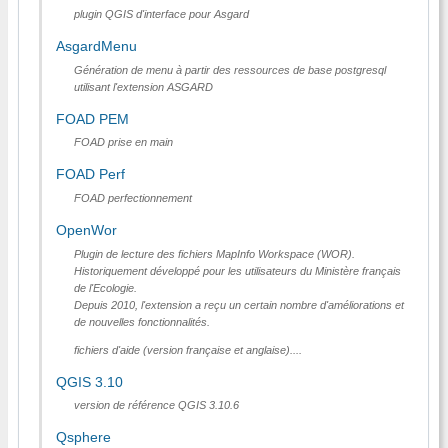
plugin QGIS d'interface pour Asgard
AsgardMenu
Génération de menu à partir des ressources de base postgresql
utilisant l'extension ASGARD
FOAD PEM
FOAD prise en main
FOAD Perf
FOAD perfectionnement
OpenWor
Plugin de lecture des fichiers MapInfo Workspace (WOR).
Historiquement développé pour les utilisateurs du Ministère français
de l'Ecologie.
Depuis 2010, l'extension a reçu un certain nombre d'améliorations et
de nouvelles fonctionnalités.
fichiers d'aide (version française et anglaise)....
QGIS 3.10
version de référence QGIS 3.10.6
Qsphere