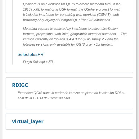
QSphere is an extension for QGIS to create metadata files, in iso
19139 XML format or in QSP format, the QSphere project format.
It includes interfaces for consulting web services (CSW-T), web
browsing or querying of PostgreSQL / PostGIS databases.
Metadata capture is assisted by interfaces to select distribution
formats, projections, web links, geographic extent of data sets ... The
version currently distributed is 4.4.0 for QGIS family 2.x and the
followed versions only available for QGIS only > 3.x family....
SelectplusFR
Plugin SelectplusFR
RDIGC
Extension QGIS dans le cadre de la mise en place de la mission RDI au
sein de la DDTM de Corse-du-Sud
virtual_layer